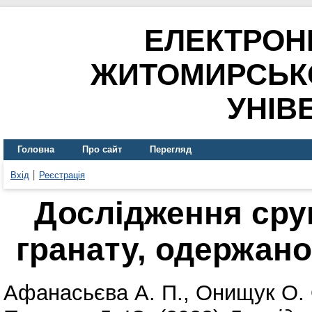
ЕЛЕКТРОН
ЖИТОМИРСЬК
УНІВ
Головна
Про сайт
Перегляд
Вхід
Реєстрація
Дослідження срук
гранату, одержано
Афанасьєва А. П.
,
Онищук О. 