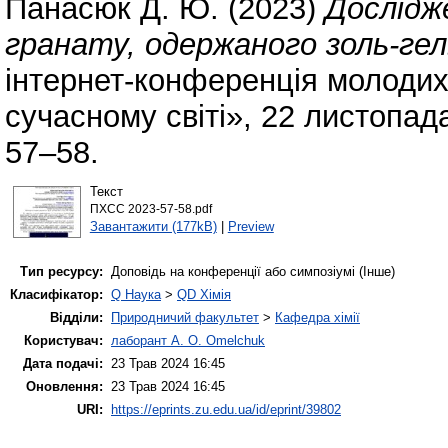
Панасюк Д. Ю.
(2023)
Дослідж
гранату, одержаного золь-ге
інтернет-конференція молодих 
сучасному світі», 22 листопад
57–58.
Текст
ПХСС 2023-57-58.pdf
Завантажити (177kB)
|
Preview
Тип ресурсу:
Доповідь на конференції або симпозіумі (Інше)
Класифікатор:
Q Наука
>
QD Хімія
Відділи:
Природничий факультет
>
Кафедра хімії
Користувач:
лаборант A. O. Omelchuk
Дата подачі:
23 Трав 2024 16:45
Оновлення:
23 Трав 2024 16:45
URI:
https://eprints.zu.edu.ua/id/eprint/39802