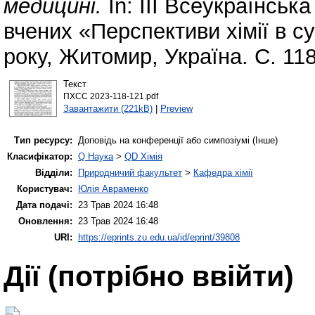
медицині.
In: ІІІ Всеукраїнськ
вчених «Перспективи хімії в с
року, Житомир, Україна. С. 11
Текст
ПХСС 2023-118-121.pdf
Завантажити (221kB)
|
Preview
Тип ресурсу:
Доповідь на конференції або симпозіумі (Інше)
Класифікатор:
Q Наука
>
QD Хімія
Відділи:
Природничий факультет
>
Кафедра хімії
Користувач:
Юлія Авраменко
Дата подачі:
23 Трав 2024 16:48
Оновлення:
23 Трав 2024 16:48
URI:
https://eprints.zu.edu.ua/id/eprint/39808
Дії ​​(потрібно ввійти)