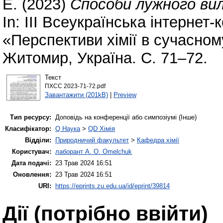
Е.
(2023)
Способи лужного вил
In: ІІІ Всеукраїнська інтерне
«Перспективи хімії в сучасному
Житомир, Україна. С. 71–72.
Текст
ПХСС 2023-71-72.pdf
Завантажити (201kB)
|
Preview
Тип ресурсу:
Доповідь на конференції або симпозіумі (Інше)
Класифікатор:
Q Наука
>
QD Хімія
Відділи:
Природничий факультет
>
Кафедра хімії
Користувач:
лаборант A. O. Omelchuk
Дата подачі:
23 Трав 2024 16:51
Оновлення:
23 Трав 2024 16:51
URI:
https://eprints.zu.edu.ua/id/eprint/39814
Дії ​​(потрібно ввійти)