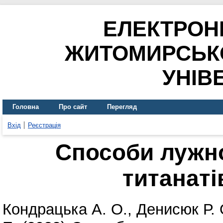
ЕЛЕКТРОН
ЖИТОМИРСЬК
УНІВ
Головна
Про сайт
Перегляд
Вхід
Реєстрація
Способи лужн
титанаті
Кондрацька А. О.
,
Денисюк Р. 