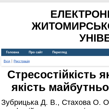
ЕЛЕКТРОН
ЖИТОМИРСЬК
УНІВ
Головна
Про сайт
Перегляд
Вхід
Реєстрація
Стресостійкість 
якість майбутньо
Зубрицька Д. В.
,
Стахова О. О