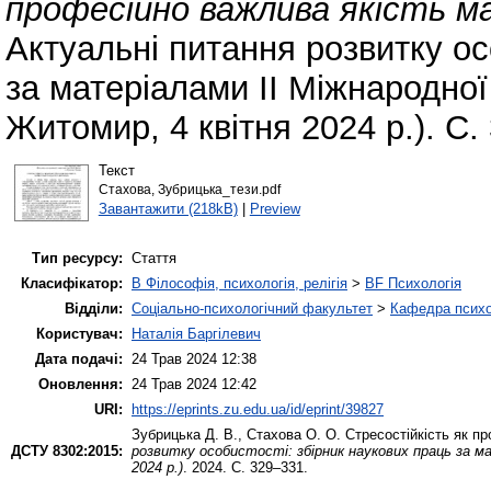
професійно важлива якість м
Актуальні питання розвитку ос
за матеріалами ІІ Міжнародної
Житомир, 4 квітня 2024 р.). С.
Текст
Стахова, Зубрицька_тези.pdf
Завантажити (218kB)
|
Preview
Тип ресурсу:
Стаття
Класифікатор:
B Філософія, психологія, релігія
>
BF Психологія
Відділи:
Соціально-психологічний факультет
>
Кафедра психол
Користувач:
Наталія Баргілевич
Дата подачі:
24 Трав 2024 12:38
Оновлення:
24 Трав 2024 12:42
URI:
https://eprints.zu.edu.ua/id/eprint/39827
Зубрицька Д. В.
,
Стахова О. О.
Стресостійкість як п
ДСТУ 8302:2015:
розвитку особистості: збірник наукових праць за ма
2024 р.)
. 2024. С. 329–331.