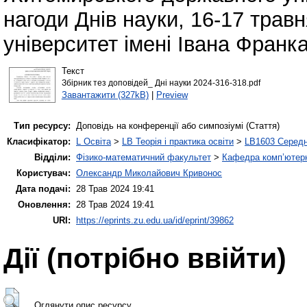
нагоди Днів науки, 16-17 тра
університет імені Івана Франка
Текст
Збірник тез доповідей_ Дні науки 2024-316-318.pdf
Завантажити (327kB)
|
Preview
Тип ресурсу:
Доповідь на конференції або симпозіумі (Стаття)
Класифікатор:
L Освіта
>
LB Теорія і практика освіти
>
LB1603 Середн
Відділи:
Фізико-математичний факультет
>
Кафедра комп’ютерн
Користувач:
Олександр Миколайович Кривонос
Дата подачі:
28 Трав 2024 19:41
Оновлення:
28 Трав 2024 19:41
URI:
https://eprints.zu.edu.ua/id/eprint/39862
Дії ​​(потрібно ввійти)
Оглянути опис ресурсу