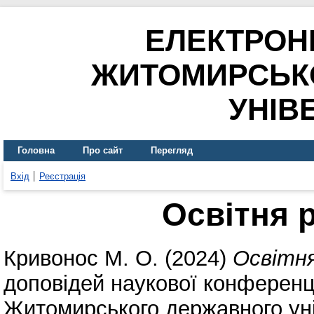
ЕЛЕКТРОН
ЖИТОМИРСЬК
УНІВ
Головна
Про сайт
Перегляд
Вхід
Реєстрація
Освітня 
Кривонос М. О.
(2024)
Освітн
доповідей наукової конференці
Житомирського державного уні