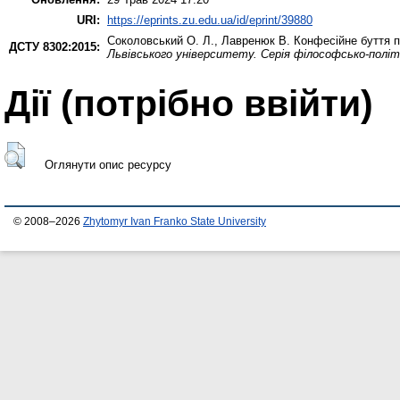
URI:
https://eprints.zu.edu.ua/id/eprint/39880
Соколовський О. Л.
,
Лавренюк В.
Конфесійне буття п
ДСТУ 8302:2015:
Львівського університету. Серія філософсько-політо
Дії ​​(потрібно ввійти)
Оглянути опис ресурсу
© 2008–2026
Zhytomyr Ivan Franko State University