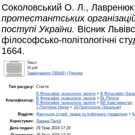
Соколовський О. Л.
,
Лавренюк
протестантських організацій
поступі України.
Вісник Львівс
філософсько-політологічні студ
1664.
Текст
35.pdf
Завантажити (260kB)
|
Preview
Тип ресурсу:
Стаття
B Філософія, психологія, релігія
>
B Філософія (Зага
B Філософія, психологія, релігія
>
BL Релігія
Класифікатор:
B Філософія, психологія, релігія
>
BR Християнство
J Політичні Науки
>
JA Політологія (Загальне)
Відділи:
Факультет історії, права та публічного управління
>
К
Користувач:
Дарина Палій
Дата подачі:
29 Трав 2024 17:20
Оновлення:
29 Трав 2024 17:20