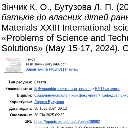
Зінчик К. О.
,
Бутузова Л. П.
(2
батьків до власних дітей ранн
Materials XXІІІ International sci
«Problems of Science and Techn
Solutions» (May 15-17, 2024). 
Текст
тези Зінчик Бутузова.pdf
Завантажити (402kB)
|
Preview
Тип ресурсу:
Стаття
Класифікатор:
B Філософія, психологія, релігія
>
BF Психологія
Відділи:
Соціально-психологічний факультет
>
Кафедра психол
Користувач:
Лариса Бутузова
Дата подачі:
30 Трав 2024 09:12
Оновлення:
30 Січ 2025 09:32
URI:
https://eprints.zu.edu.ua/id/eprint/39892