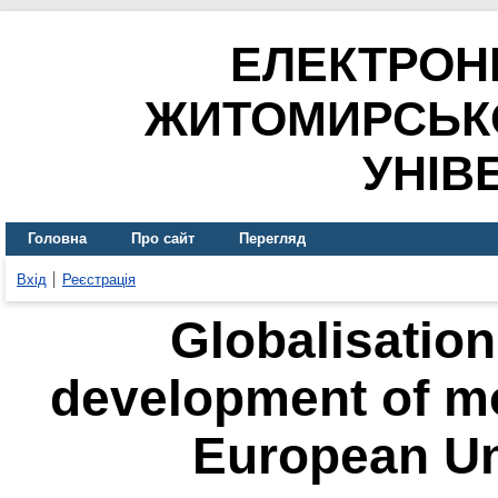
ЕЛЕКТРОН
ЖИТОМИРСЬК
УНІВ
Головна
Про сайт
Перегляд
Вхід
Реєстрація
Globalisation 
development of mo
European Un