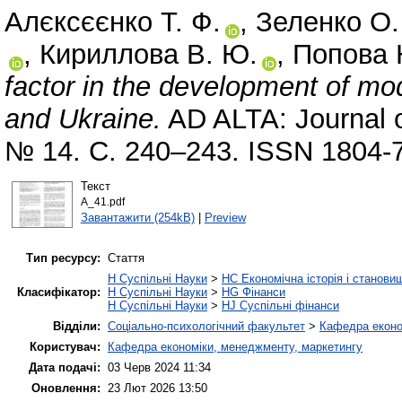
Алєксєєнко Т. Ф.
,
Зеленко О.
,
Кириллова В. Ю.
,
Попова 
factor in the development of mo
and Ukraine.
AD ALTA: Journal of
№ 14. С. 240–243. ISSN 1804-
Текст
A_41.pdf
Завантажити (254kB)
|
Preview
Тип ресурсу:
Стаття
H Суспільні Науки
>
HC Економічна історія і станови
Класифікатор:
H Суспільні Науки
>
HG Фінанси
H Суспільні Науки
>
HJ Суспільні фінанси
Відділи:
Соціально-психологічний факультет
>
Кафедра еконо
Користувач:
Кафедра економіки, менеджменту, маркетингу
Дата подачі:
03 Черв 2024 11:34
Оновлення:
23 Лют 2026 13:50