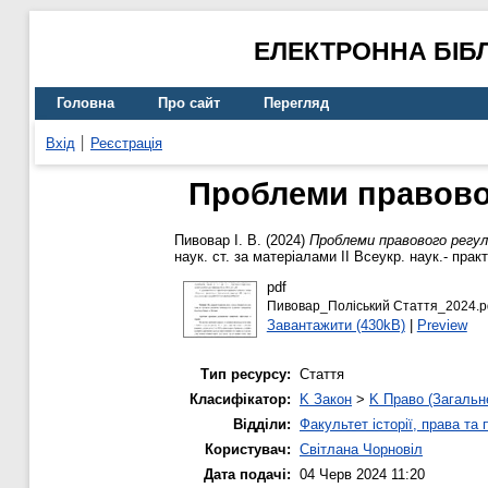
ЕЛЕКТРОННА БІБ
Головна
Про сайт
Перегляд
Вхід
Реєстрація
Проблеми правовог
Пивовар І. В.
(2024)
Проблеми правового регул
наук. ст. за матеріалами ІІ Всеукр. наук.- практ
pdf
Пивовар_Поліський Стаття_2024.p
Завантажити (430kB)
|
Preview
Тип ресурсу:
Стаття
Класифікатор:
K Закон
>
K Право (Загальн
Відділи:
Факультет історії, права та
Користувач:
Світлана Чорновіл
Дата подачі:
04 Черв 2024 11:20