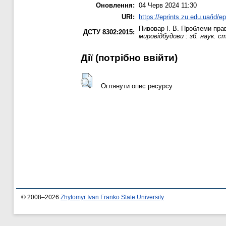
Оновлення:
04 Черв 2024 11:30
URI:
https://eprints.zu.edu.ua/id/e
Пивовар І. В.
Проблеми право
ДСТУ 8302:2015:
мировідбудови : зб. наук. с
Дії ​​(потрібно ввійти)
Оглянути опис ресурсу
© 2008–2026
Zhytomyr Ivan Franko State University