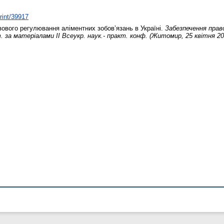
print/39917
вого регулювання аліментних зобов’язань в Україні.
Забезпечення прав
т. за матеріалами ІІ Всеукр. наук.- практ. конф. (Житомир, 25 квітня 20