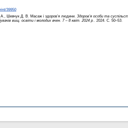
print/39950
 А.
,
Шевчук Д. В.
Масаж і здоров’я людини.
Здоров’я особи та суспільст
увачів вищ. освіти і молодих вчен. 7 – 8 квіт. 2024 р.
. 2024. С. 50–53.