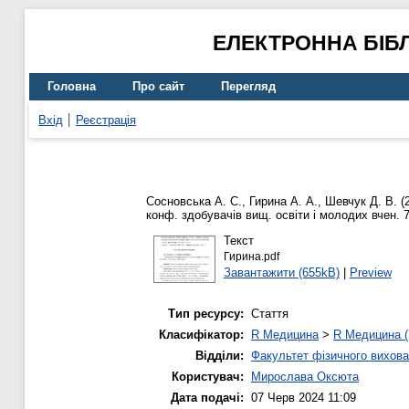
ЕЛЕКТРОННА БІБ
Головна
Про сайт
Перегляд
Вхід
Реєстрація
Сосновська А. С.
,
Гирина А. А.
,
Шевчук Д. В.
(
конф. здобувачів вищ. освіти і молодих вчен. 7 
Текст
Гирина.pdf
Завантажити (655kB)
|
Preview
Тип ресурсу:
Стаття
Класифікатор:
R Медицина
>
R Медицина (
Відділи:
Факультет фізичного вихова
Користувач:
Мирослава Оксюта
Дата подачі:
07 Черв 2024 11:09