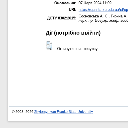
Оновлення:
07 Черв 2024 11:09
URI:
https://eprints.zu.edu.ua/id/e
Сосновська А. С.
,
Гирина А.
ДСТУ 8302:2015:
наук. пр. Всеукр. конф. здоб
Дії ​​(потрібно ввійти)
Оглянути опис ресурсу
© 2008–2026
Zhytomyr Ivan Franko State University