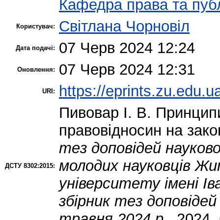
Кафедра права та публ
Світлана Чорновіл
Користувач:
07 Черв 2024 12:24
Дата подачі:
07 Черв 2024 12:31
Оновлення:
https://eprints.zu.edu.u
URI:
Пивовар І. В.
Принципи
правовідносин на зако
тез доповідей науково
молодих науковців Ж
ДСТУ 8302:2015:
університету імені Ів
збірник тез доповідей
травня 2024 р.
. 2024.