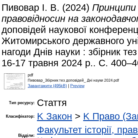
Пивовар І. В.
(2024)
Принципи 
правовідносин на законодавчому
доповідей наукової конференці
Житомирського державного уні
нагоди Днів науки : збірник те
16-17 травня 2024 р.. С. 400–4
pdf
Пивовар_Збірник тез доповідей_ Дні науки 2024.pdf
Завантажити (495kB)
|
Preview
Стаття
Тип ресурсу:
K Закон
>
K Право (За
Класифікатор:
Факультет історії, пра
Відділи: