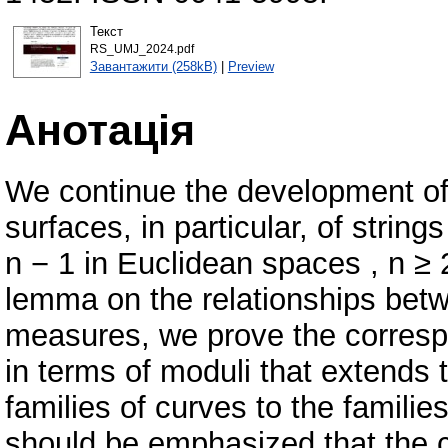
Текст
RS_UMJ_2024.pdf
Завантажити (258kB)
|
Preview
Анотація
We continue the development of t
surfaces, in particular, of string
n − 1 in Euclidean spaces , n ≥ 2
lemma on the relationships bet
measures, we prove the corresp
in terms of moduli that extends 
families of curves to the familie
should be emphasized that the cr