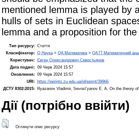
mentioned lemma is played by a
hulls of sets in Euclidean spaces
lemma and a proposition for the 
Тип ресурсу:
Стаття
Класифікатор:
Q Наука
>
QA Математика
>
QA77 Математичний ана
Користувач:
Євген Олександрович Севостьянов
Дата подачі:
09 Черв 2024 15:57
Оновлення:
09 Черв 2024 15:57
URI:
https://eprints.zu.edu.ua/id/eprint/39966
ДСТУ 8302:2015:
Ryazanov Vladimir
,
Sevost’yanov Е. А.
On the theory of
Дії ​​(потрібно ввійти)
Оглянути опис ресурсу