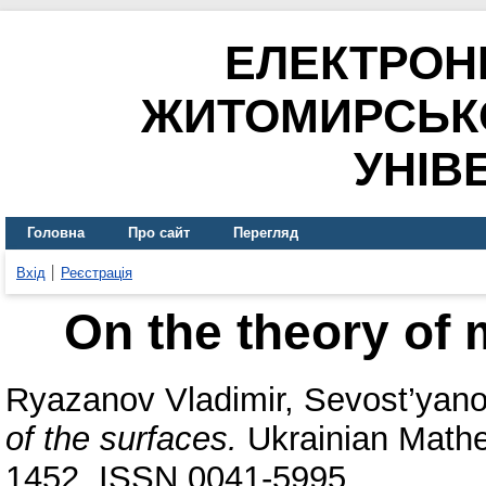
ЕЛЕКТРОН
ЖИТОМИРСЬК
УНІВ
Головна
Про сайт
Перегляд
Вхід
Реєстрація
On the theory of 
Ryazanov Vladimir
,
Sevost’yano
of the surfaces.
Ukrainian Mathe
1452. ISSN 0041-5995.