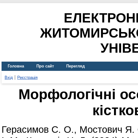
ЕЛЕКТРОН
ЖИТОМИРСЬК
УНІВ
Головна
Про сайт
Перегляд
Вхід
Реєстрація
Морфологічні ос
кістко
Герасимов С. О.
,
Мостович Я. 