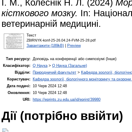
І. М.
,
Колеснік Н. Л.
(2024)
Мор
кісткового мозку.
In: Націонал
ветеринарній медицині.
Текст
ZBIRNYK-konf-25-26.04.24-FVM-25-28.pdf
Завантажити (189kB)
|
Preview
Тип ресурсу:
Доповідь на конференції або симпозіумі (Інше)
Класифікатор:
Q Наука
>
Q Наука (Загальне)
Відділи:
Природничий факультет
>
Кафедра зоології, біологічн
Користувач:
Кафедра зоології, біологічного моніторингу та охорони
Дата подачі:
10 Черв 2024 12:48
Оновлення:
10 Черв 2024 12:48
URI:
https://eprints.zu.edu.ua/id/eprint/39980
Дії ​​(потрібно ввійти)