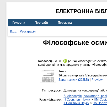
ЕЛЕКТРОННА БІБ
Головна
Про сайт
Перегляд
Вхід
Реєстрація
Філософське осми
Козловець М. А.
(2024)
Філософське осмисл
конференція з міжнародною участю «Філософія 
Текст
Збірник матеріалів ІV всеукраїнськ
Завантажити (222kB)
|
Preview
Тип ресурсу:
Доповідь на конференції або 
B Філософія, психологія, релі
Класифікатор:
H Суспільні Науки
>
HM Соціо
J Політичні Науки
>
JA Політо