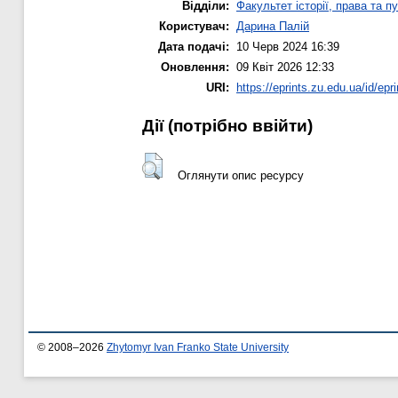
Відділи:
Факультет історії, права та п
Користувач:
Дарина Палій
Дата подачі:
10 Черв 2024 16:39
Оновлення:
09 Квіт 2026 12:33
URI:
https://eprints.zu.edu.ua/id/epr
Дії ​​(потрібно ввійти)
Оглянути опис ресурсу
© 2008–2026
Zhytomyr Ivan Franko State University