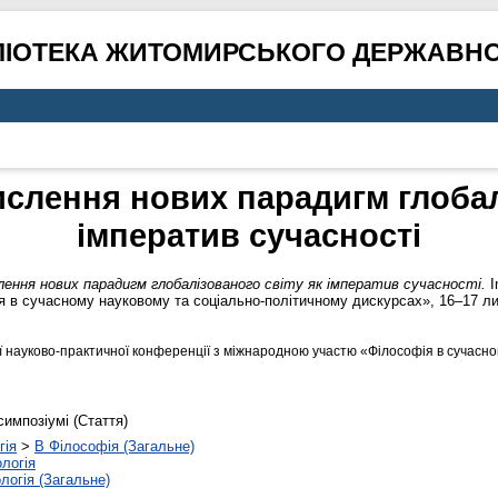
ЛІОТЕКА ЖИТОМИРСЬКОГО ДЕРЖАВНО
слення нових парадигм глобалі
імператив сучасності
ення нових парадигм глобалізованого світу як імператив сучасності.
I
в сучасному науковому та соціально-політичному дискурсах», 16–17 лис
ої науково-практичної конференції з міжнародною участю «Філософія в сучасно
симпозіумі (Стаття)
гія
>
B Філософія (Загальне)
логія
логія (Загальне)