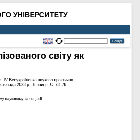
ГО УНІВЕРСИТЕТУ
зованого світу як
n: ІV Всеукраїнська науково-практична
топада 2023 р., Вінниця. С. 73–79.
му науковому та соц.pdf