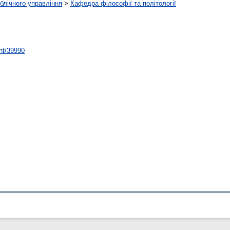
ублічного управління
>
Кафедра філософії та політології
int/39990