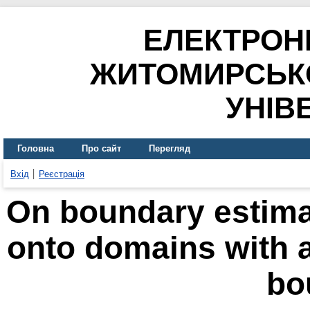
ЕЛЕКТРОН
ЖИТОМИРСЬК
УНІВ
Головна
Про сайт
Перегляд
Вхід
Реєстрація
On boundary estima
onto domains with a
bo