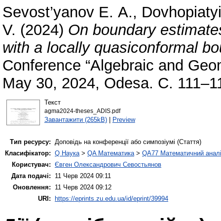
Sevost’yanov Е. А.
,
Dovhopiatyi
V.
(2024)
On boundary estimates
with a locally quasiconformal b
Conference “Algebraic and Geom
May 30, 2024, Odesa. С. 111–1
Текст
agma2024-theses_ADIS.pdf
Завантажити (265kB)
|
Preview
Тип ресурсу:
Доповідь на конференції або симпозіумі (Стаття)
Класифікатор:
Q Наука
>
QA Математика
>
QA77 Математичний анал
Користувач:
Євген Олександрович Севостьянов
Дата подачі:
11 Черв 2024 09:11
Оновлення:
11 Черв 2024 09:12
URI:
https://eprints.zu.edu.ua/id/eprint/39994