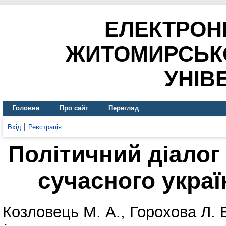
ЕЛЕКТРОН
ЖИТОМИРСЬК
УНІВ
Головна
Про сайт
Перегляд
Вхід
Реєстрація
Політичний діалог
сучасного украї
Козловець М. А.
,
Горохова Л. 