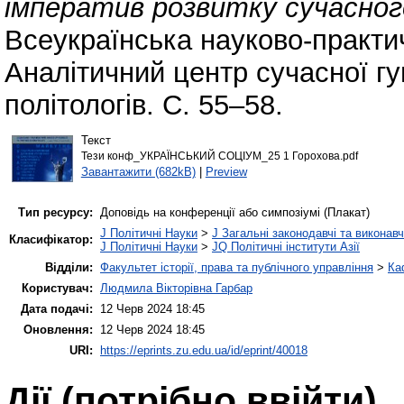
імператив розвитку сучасного
Всеукраїнська науково-практи
Аналітичний центр сучасної гу
політологів. С. 55–58.
Текст
Тези конф_УКРАЇНСЬКИЙ СОЦІУМ_25 1 Горохова.pdf
Завантажити (682kB)
|
Preview
Тип ресурсу:
Доповідь на конференції або симпозіумі (Плакат)
J Політичні Науки
>
J Загальні законодавчі та виконавч
Класифікатор:
J Політичні Науки
>
JQ Політичні інститути Азії
Відділи:
Факультет історії, права та публічного управління
>
Ка
Користувач:
Людмила Вікторівна Гарбар
Дата подачі:
12 Черв 2024 18:45
Оновлення:
12 Черв 2024 18:45
URI:
https://eprints.zu.edu.ua/id/eprint/40018
Дії ​​(потрібно ввійти)