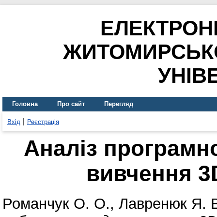
ЕЛЕКТРОН
ЖИТОМИРСЬК
УНІВ
Головна
Про сайт
Перегляд
Вхід
Реєстрація
Аналіз програмн
вивчення 
Романчук О. О.
,
Лавренюк Я. 