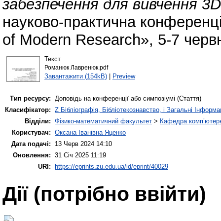
забезпечення для вивчення 3
науково-практична конференція
of Modern Research», 5-7 черв
Текст
Романюк Лавренюк.pdf
Завантажити (154kB)
|
Preview
Тип ресурсу:
Доповідь на конференції або симпозіумі (Стаття)
Класифікатор:
Z Бібліографія, Бібліотекознавство, і Загальні Інформа
Відділи:
Фізико-математичний факультет
>
Кафедра комп’ютерн
Користувач:
Оксана Іванівна Яценко
Дата подачі:
13 Черв 2024 14:10
Оновлення:
31 Січ 2025 11:19
URI:
https://eprints.zu.edu.ua/id/eprint/40029
Дії ​​(потрібно ввійти)