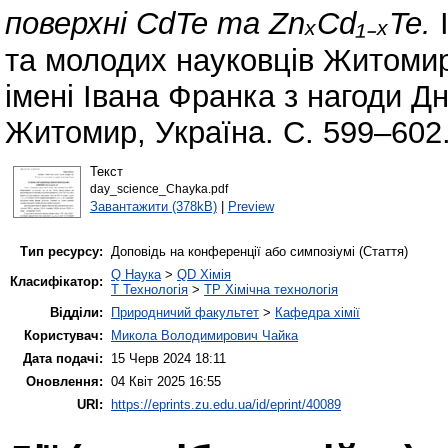
поверхні CdTe та ZnₓCd₁₋ₓTe.
I
та молодих науковців Житомир
імені Івана Франка з нагоди Дн
Житомир, Україна. С. 599–602
Текст
day_science_Chayka.pdf
Завантажити (378kB)
|
Preview
Тип ресурсу:
Доповідь на конференції або симпозіумі (Стаття)
Q Наука
>
QD Хімія
Класифікатор:
T Технологія
>
TP Хімічна технологія
Відділи:
Природничий факультет
>
Кафедра хімії
Користувач:
Микола Володимирович Чайка
Дата подачі:
15 Черв 2024 18:11
Оновлення:
04 Квіт 2025 16:55
URI:
https://eprints.zu.edu.ua/id/eprint/40089