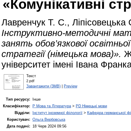
«Комунікативні стр
Лавренчук Т. С.
,
Ліпісовецька 
Інструктивно-методичні мате
занять обов’язкової освітньо
стратегії (німецька мова)».
Ж
університет імені Івана Франк
Текст
2.pdf
Завантажити (3MB)
|
Preview
Тип ресурсу:
Інше
Класифікатор:
P Мова та Література
>
PD Німецькі мови
Відділи:
Інститут іноземної філології
>
Кафедра германської філ
Користувач:
Ольга Вербовська
Дата подачі:
18 Черв 2024 09:56