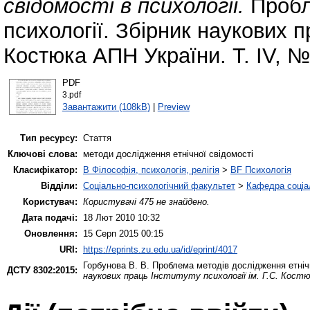
свідомості в психології.
Пробле
психології. Збірник наукових пр
Костюка АПН України. Т. IV, №
PDF
3.pdf
Завантажити (108kB)
|
Preview
Тип ресурсу:
Стаття
Ключові слова:
методи дослідження етнічної свідомості
Класифікатор:
B Філософія, психологія, релігія
>
BF Психологія
Відділи:
Соціально-психологічний факультет
>
Кафедра соціал
Користувач:
Користувачі 475 не знайдено.
Дата подачі:
18 Лют 2010 10:32
Оновлення:
15 Серп 2015 00:15
URI:
https://eprints.zu.edu.ua/id/eprint/4017
Горбунова В. В.
Проблема методів дослідження етнічн
ДСТУ 8302:2015:
наукових праць Інституту психології ім. Г.С. Кост