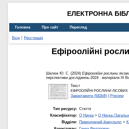
ЕЛЕКТРОННА БІБ
Головна
Про сайт
Перегляд
Вхід
Реєстрація
Ефіроолійні росл
Шелюк Ю. С.
(2024)
Ефіроолійні рослини лісо
перспективи досліджень-2024 : матеріали ІІІ В
Текст
ЕФІРООЛІЙНІ РОСЛИНИ ЛІСОВИХ
Завантажити (582kB)
|
Preview
Тип ресурсу:
Стаття
Класифікатор:
Q Наука
>
Q Наука (Загальн
Відділи:
Природничий факультет
>
К
Користувач:
Ганна Федорович