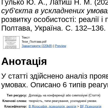
Гулько Ю. А.
,
Латиш Н. М.
(20
суб’єкта в ускладнених умова
розвитку особистості: реалії і
Полтава, Україна. С. 132–136.
Текст
Тези_Полтава.pdf
Завантажити (220kB)
|
Preview
Анотація
У статті здійснено аналіз проя
умовах. Описано 6 типів реагу
Тип ресурсу:
Доповідь на конференції або симпозіумі (Стаття)
Ключові слова:
творчість, типи реагування, ускладнені умови.
Класифікатор:
B Філософія, психологія, релігія
>
BF Психологія