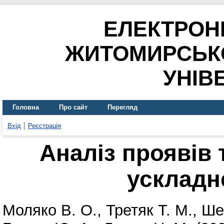
ЕЛЕКТРОН
ЖИТОМИРСЬК
УНІВ
Головна
Про сайт
Перегляд
Вхід
Реєстрація
Аналіз проявів 
ускладн
Моляко В. О.
,
Третяк Т. М.
,
Ше