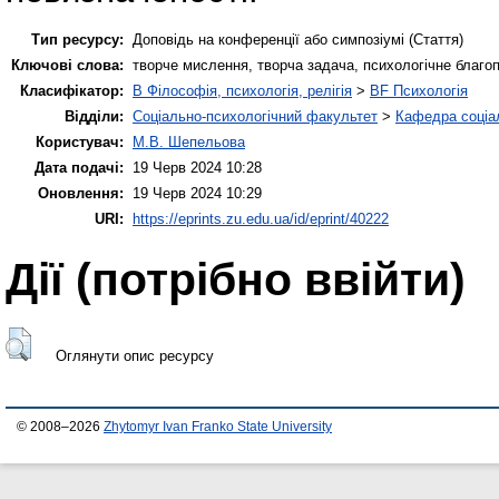
Тип ресурсу:
Доповідь на конференції або симпозіумі (Стаття)
Ключові слова:
творче мислення, творча задача, психологічне благоп
Класифікатор:
B Філософія, психологія, релігія
>
BF Психологія
Відділи:
Соціально-психологічний факультет
>
Кафедра соціал
Користувач:
М.В. Шепельова
Дата подачі:
19 Черв 2024 10:28
Оновлення:
19 Черв 2024 10:29
URI:
https://eprints.zu.edu.ua/id/eprint/40222
Дії ​​(потрібно ввійти)
Оглянути опис ресурсу
© 2008–2026
Zhytomyr Ivan Franko State University