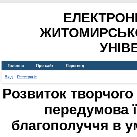
ЕЛЕКТРОН
ЖИТОМИРСЬК
УНІВ
Головна
Про сайт
Перегляд
Вхід
Реєстрація
Розвиток творчого
передумова ї
благополуччя в у