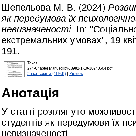
Шепельова М. В.
(2024)
Розви
як передумова їх психологічн
невизначеності.
In: "Соціальн
екстремальних умовах", 19 квіт
191.
Текст
274-Chapter Manuscript-18982-1-10-20240604.pdf
Завантажити (419kB)
|
Preview
Анотація
У статті розглянуто можливост
студентів як передумови їх пс
невизначеності.