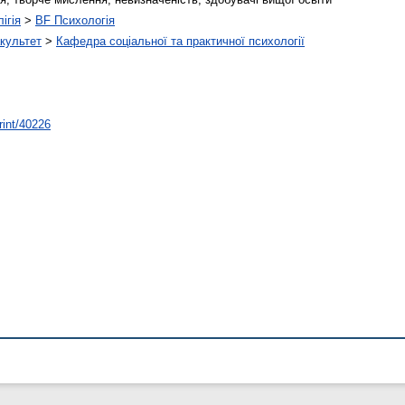
ігія
>
BF Психологія
культет
>
Кафедра соціальної та практичної психології
rint/40226