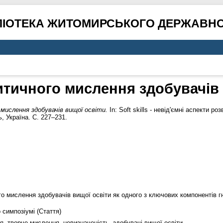
ЛІОТЕКА ЖИТОМИРСЬКОГО ДЕРЖАВНО
итичного мислення здобувачів 
мислення здобувачів вищої освіти.
In: Soft skills - невід'ємні аспекти 
, Україна. С. 227–231.
о мислення здобувачів вищої освіти як одного з ключових компонентів гнуч
 симпозіумі (Стаття)
ння, творче мислення, невизначеність, здобувачі вищої освіти