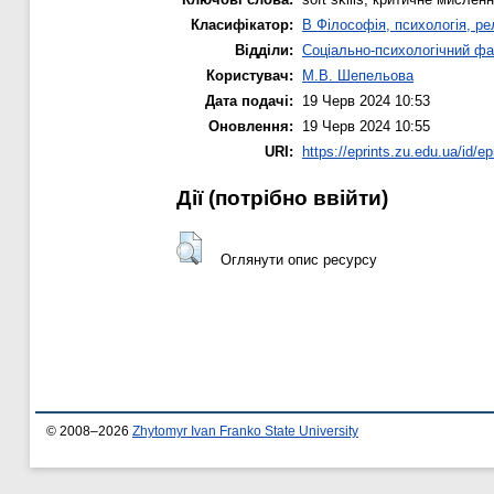
Класифікатор:
B Філософія, психологія, рел
Відділи:
Соціально-психологічний фа
Користувач:
М.В. Шепельова
Дата подачі:
19 Черв 2024 10:53
Оновлення:
19 Черв 2024 10:55
URI:
https://eprints.zu.edu.ua/id/ep
Дії ​​(потрібно ввійти)
Оглянути опис ресурсу
© 2008–2026
Zhytomyr Ivan Franko State University