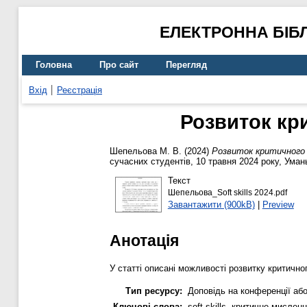
ЕЛЕКТРОННА БІБ
Головна
Про сайт
Перегляд
Вхід
Реєстрація
Розвиток кр
Шепельова М. В.
(2024)
Розвиток критичного 
сучасних студентів, 10 травня 2024 року, Умань
Текст
Шепельова_Soft skills 2024.pdf
Завантажити (900kB)
|
Preview
Анотація
У статті описані можливості розвитку критичног
Тип ресурсу:
Доповідь на конференції або
Ключові слова:
soft skills, критичне мисле