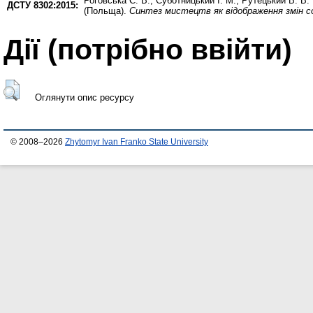
Роговська Є. В.
,
Суботницький І. М.
,
Рутецький В. В.
ДСТУ 8302:2015:
(Польща).
Синтез мистецтв як відображення змін с
Дії ​​(потрібно ввійти)
Оглянути опис ресурсу
© 2008–2026
Zhytomyr Ivan Franko State University