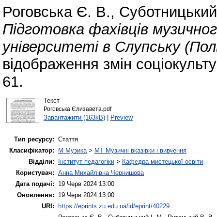
Роговська Є. В.
,
Суботницький 
Підготовка фахівців музичн
університеті в Слупську (Пол
відображення змін соціокульту
61.
Текст
Роговська Єлизавета.pdf
Завантажити (163kB)
|
Preview
Тип ресурсу:
Стаття
Класифікатор:
M Музика
>
MT Музичні вказівки і вивчення
Відділи:
Інститут педагогіки
>
Кафедра мистецької освіти
Користувач:
Анна Михайлівна Чернишова
Дата подачі:
19 Черв 2024 13:00
Оновлення:
19 Черв 2024 13:00
URI:
https://eprints.zu.edu.ua/id/eprint/40229