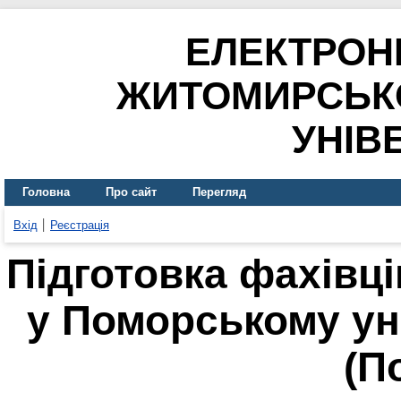
ЕЛЕКТРОН
ЖИТОМИРСЬК
УНІВ
Головна
Про сайт
Перегляд
Вхід
Реєстрація
Підготовка фахівц
у Поморському ун
(П