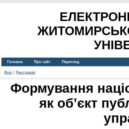
ЕЛЕКТРОН
ЖИТОМИРСЬК
УНІВ
Головна
Про сайт
Перегляд
Вхід
Реєстрація
Формування націо
як об’єкт пуб
упр