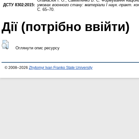
Опанасюк І. О.
,
Самійленко В. С.
Формування націонал
ДСТУ 8302:2015:
умовах воєнного стану: матеріали І наук.-практ. ко
С. 65–70.
Дії ​​(потрібно ввійти)
Оглянути опис ресурсу
© 2008–2026
Zhytomyr Ivan Franko State University