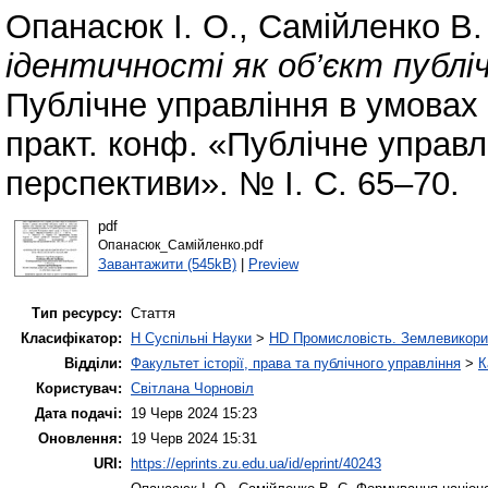
Опанасюк І. О.
,
Самійленко В.
ідентичності як об’єкт публіч
Публічне управління в умовах 
практ. конф. «Публічне управлі
перспективи». № І. С. 65–70.
pdf
Опанасюк_Самійленко.pdf
Завантажити (545kB)
|
Preview
Тип ресурсу:
Стаття
Класифікатор:
H Суспільні Науки
>
HD Промисловість. Землевикори
Відділи:
Факультет історії, права та публічного управління
>
К
Користувач:
Світлана Чорновіл
Дата подачі:
19 Черв 2024 15:23
Оновлення:
19 Черв 2024 15:31
URI:
https://eprints.zu.edu.ua/id/eprint/40243