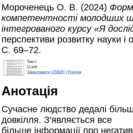
Мороченець О. В.
(2024)
Форм
компетентності молодших шко
інтегрованого курсу «Я дослі
перспективи розвитку науки і о
С. 69–72.
Текст
12.pdf
Завантажити (232kB)
|
Preview
Анотація
Сучасне людство дедалі біль
довкілля. З'являється все
більше інформації про негатив