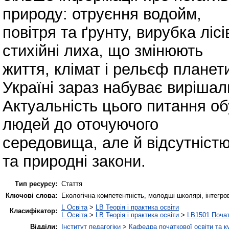
природу: отруєння водойм,
повітря та ґрунту, вирубка лі
стихійні лиха, що змінюють
життя, клімат і рельєф планети
Україні зараз набуває вирішал
Актуальність цього питання о
людей до оточуючого
середовища, але й відсутністю
та природні закони.
Тип ресурсу:
Стаття
Ключові слова:
Екологічна компетентність, молодші школярі, інтегро
L Освіта
>
LB Теорія і практика освіти
Класифікатор:
L Освіта
>
LB Теорія і практика освіти
>
LB1501 Почат
Відділи:
Інститут педагогіки
>
Кафедра початкової освіти та 