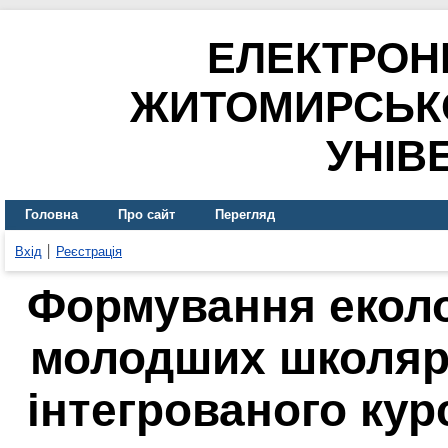
ЕЛЕКТРОН
ЖИТОМИРСЬК
УНІВ
Головна
Про сайт
Перегляд
Вхід
Реєстрація
Формування еколо
молодших школярі
інтегрованого кур