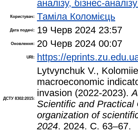
аналізу, бізнес-аналіз
Таміла Коломієць
Користувач:
19 Черв 2024 23:57
Дата подачі:
20 Черв 2024 00:07
Оновлення:
https://eprints.zu.edu.u
URI:
Lytvynchuk V.
,
Kolomiie
macroeconomic indicator
invasion (2022-2023).
A
ДСТУ 8302:2015:
Scientific and Practical
organization of scientifi
2024
. 2024. С. 63–67.