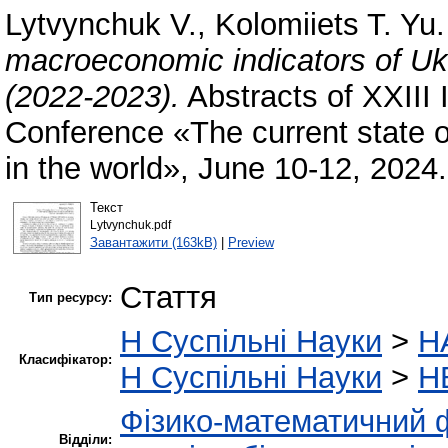
Lytvynchuk V.
,
Kolomiiets T. Yu.
macroeconomic indicators of Ukra
(2022-2023).
Abstracts of XXIII I
Conference «The current state of 
in the world», June 10-12, 2024
Текст
Lytvynchuk.pdf
Завантажити (163kB)
|
Preview
Стаття
Тип ресурсу:
H Суспільні Науки
>
H
Класифікатор:
H Суспільні Науки
>
H
Фізико-математичний 
Відділи: