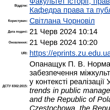
Факультет історії, пра
Відділи:
Кафедра права та публ
Світлана Чорновіл
Користувач:
21 Черв 2024 10:14
Дата подачі:
21 Черв 2024 10:20
Оновлення:
https://eprints.zu.edu.u
URI:
Опанащук П. В.
Нормат
забезпечення міжкульт
у контексті реалізації
ДСТУ 8302:2015:
trends in public manage
and the Republic of Po
Częstochowa, the Repub