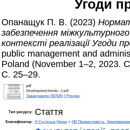
Угоди п
Опанащук П. В.
(2023)
Нормат
забезпечення міжкультурного 
контексті реалізації Угоди пр
public management and administr
Poland (November 1–2, 2023. Cz
С. 25–29.
pdf
Development trends...2.pdf
Завантажити (307kB)
|
Preview
Стаття
Тип ресурсу:
Класифікатор:
H Суспільні Науки
>
HD Промисловість. Землевикори