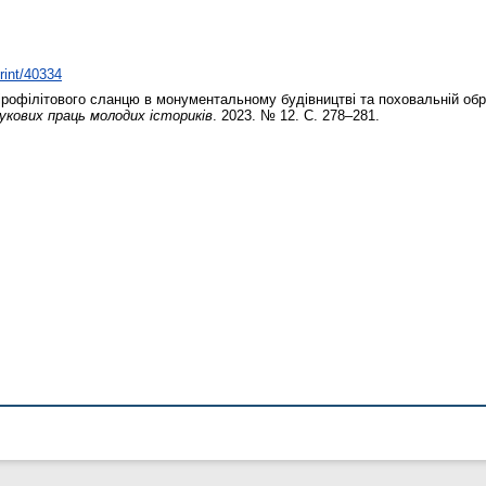
print/40334
рофілітового сланцю в монументальному будівництві та поховальній обр
аукових праць молодих істориків
. 2023. № 12. С. 278–281.