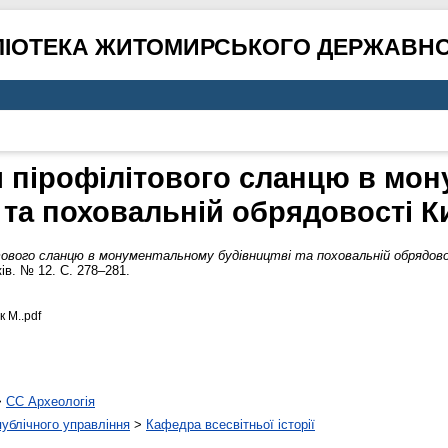
ЛІОТЕКА ЖИТОМИРСЬКОГО ДЕРЖАВНО
 пірофілітового сланцю в мо
 та поховальній обрядовості Ки
ового сланцю в монументальному будівництві та поховальній обрядовос
ів. № 12. С. 278–281.
 М..pdf
>
CC Археологія
 публічного управління
>
Кафедра всесвітньої історії