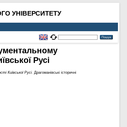
ГО УНІВЕРСИТЕТУ
нументальному
ївської Русі
ті Київської Русі.
Драгоманівські історичні