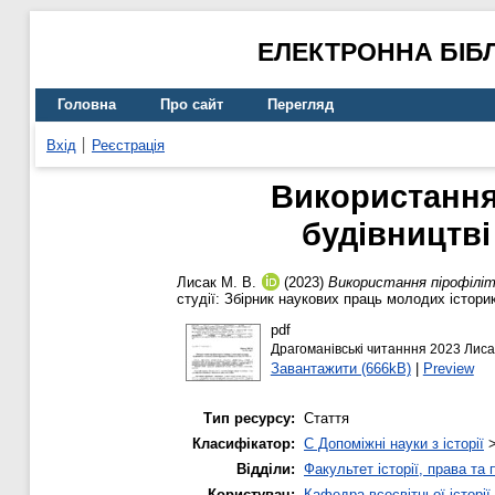
ЕЛЕКТРОННА БІБ
Головна
Про сайт
Перегляд
Вхід
Реєстрація
Використання
будівництві
Лисак М. В.
(2023)
Використання пірофіліт
студії: Збірник наукових праць молодих історик
pdf
Драгоманівські читанння 2023 Лисак
Завантажити (666kB)
|
Preview
Тип ресурсу:
Стаття
Класифікатор:
C Допоміжні науки з історії
Відділи:
Факультет історії, права та
Користувач:
Кафедра всесвітньої історії