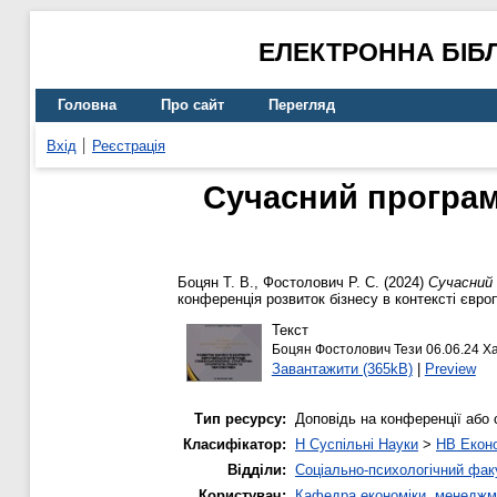
ЕЛЕКТРОННА БІБ
Головна
Про сайт
Перегляд
Вхід
Реєстрація
Сучасний програм
Боцян Т. В.
,
Фостолович Р. С.
(2024)
Сучасний 
конференція розвиток бізнесу в контексті європе
Текст
Боцян Фостолович Тези 06.06.24 Ха
Завантажити (365kB)
|
Preview
Тип ресурсу:
Доповідь на конференції або 
Класифікатор:
H Суспільні Науки
>
HB Еконо
Відділи:
Соціально-психологічний фак
Користувач:
Кафедра економіки, менеджм