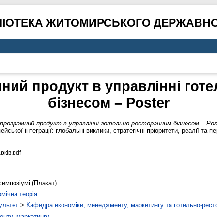
ЛІОТЕКА ЖИТОМИРСЬКОГО ДЕРЖАВНО
ний продукт в управлінні гот
бізнесом – Poster
програмний продукт в управлінні готельно-ресторанним бізнесом – Pos
йської інтеграції: глобальні виклики, стратегічні пріоритети, реалії та п
рків.pdf
симпозіумі (Плакат)
мічна теорія
ультет
>
Кафедра економіки, менеджменту, маркетингу та готельно-рест
енту, маркетингу