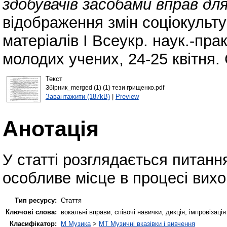
здобувачів засобами вправ для
відображення змін соціокульту
матеріалів І Всеукр. наук.-прак
молодих учених, 24-25 квітня. 
Текст
Збірник_merged (1) (1) тези грищенко.pdf
Завантажити (187kB)
|
Preview
Анотація
У статті розглядається питанн
особливе місце в процесі вих
Тип ресурсу:
Стаття
Ключові слова:
вокальні вправи, співочі навички, дикція, імпровізація
Класифікатор:
M Музика
>
MT Музичні вказівки і вивчення