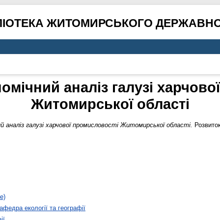
ЛІОТЕКА ЖИТОМИРСЬКОГО ДЕРЖАВНО
омічний аналіз галузі харчово
Житомирської області
й аналіз галузі харчової промисловості Житомирської області.
Розвиток
е)
афедра екології та географії
ії