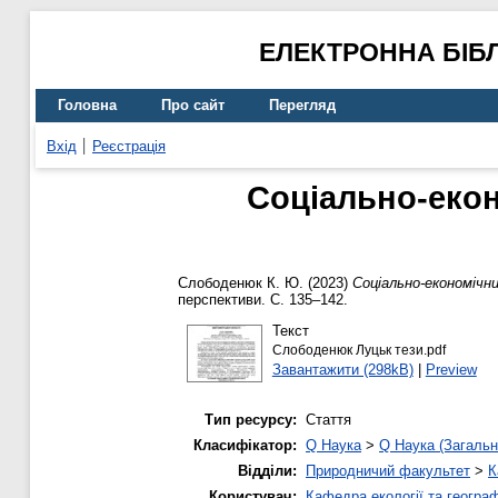
ЕЛЕКТРОННА БІБ
Головна
Про сайт
Перегляд
Вхід
Реєстрація
Соціально-екон
Слободенюк К. Ю.
(2023)
Соціально-економічни
перспективи. С. 135–142.
Текст
Слободенюк Луцьк тези.pdf
Завантажити (298kB)
|
Preview
Тип ресурсу:
Стаття
Класифікатор:
Q Наука
>
Q Наука (Загальн
Відділи:
Природничий факультет
>
К
Користувач:
Кафедра екології та географ