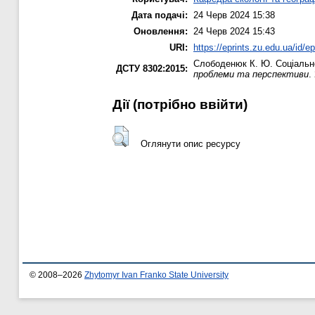
Дата подачі:
24 Черв 2024 15:38
Оновлення:
24 Черв 2024 15:43
URI:
https://eprints.zu.edu.ua/id/e
Слободенюк К. Ю.
Соціально
ДСТУ 8302:2015:
проблеми та перспективи
.
Дії ​​(потрібно ввійти)
Оглянути опис ресурсу
© 2008–2026
Zhytomyr Ivan Franko State University