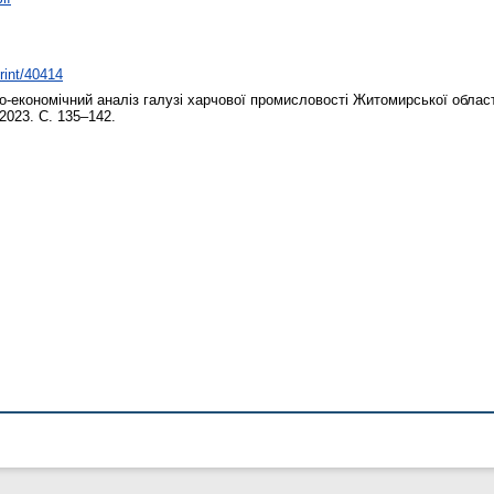
print/40414
-економічний аналіз галузі харчової промисловості Житомирської облас
 2023. С. 135–142.