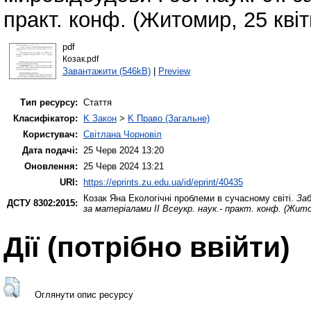
практ. конф. (Житомир, 25 квітн
pdf
Козак.pdf
Завантажити (546kB)
|
Preview
Тип ресурсу:
Стаття
Класифікатор:
K Закон
>
K Право (Загальне)
Користувач:
Світлана Чорновіл
Дата подачі:
25 Черв 2024 13:20
Оновлення:
25 Черв 2024 13:21
URI:
https://eprints.zu.edu.ua/id/eprint/40435
Козак Яна
Екологічні проблеми в сучасному світі.
Заб
ДСТУ 8302:2015:
за матеріалами ІІ Всеукр. наук.- практ. конф. (Жито
Дії ​​(потрібно ввійти)
Оглянути опис ресурсу