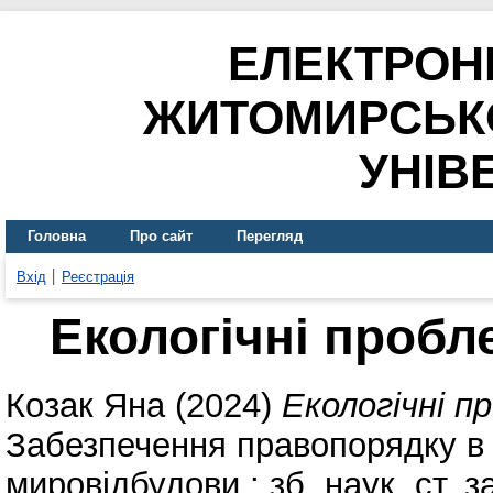
ЕЛЕКТРОН
ЖИТОМИРСЬК
УНІВ
Головна
Про сайт
Перегляд
Вхід
Реєстрація
Екологічні пробл
Козак Яна
(2024)
Екологічні п
Забезпечення правопорядку в 
мировідбудови : зб. наук. ст. з