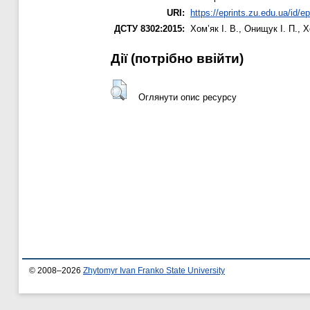
URI:
https://eprints.zu.edu.ua/id/e
ДСТУ 8302:2015:
Хом’як І. В.
,
Онищук І. П.
,
Х
Дії ​​(потрібно ввійти)
Оглянути опис ресурсу
© 2008–2026
Zhytomyr Ivan Franko State University