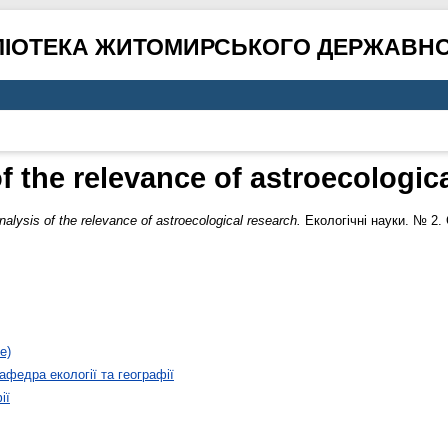
ЛІОТЕКА ЖИТОМИРСЬКОГО ДЕРЖАВНО
f the relevance of astroecologic
nalysis of the relevance of astroecological research.
Екологічні науки. № 2. 
е)
афедра екології та географії
ії