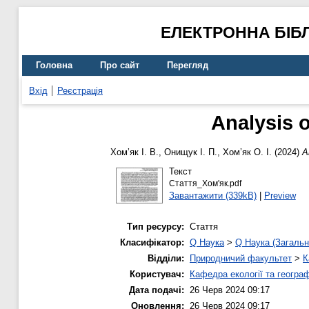
ЕЛЕКТРОННА БІБ
Головна
Про сайт
Перегляд
Вхід
Реєстрація
Analysis o
Хом’як І. В.
,
Онищук І. П.
,
Хом’як О. І.
(2024)
A
Текст
Стаття_Хом'як.pdf
Завантажити (339kB)
|
Preview
Тип ресурсу:
Стаття
Класифікатор:
Q Наука
>
Q Наука (Загальн
Відділи:
Природничий факультет
>
К
Користувач:
Кафедра екології та географ
Дата подачі:
26 Черв 2024 09:17
Оновлення:
26 Черв 2024 09:17