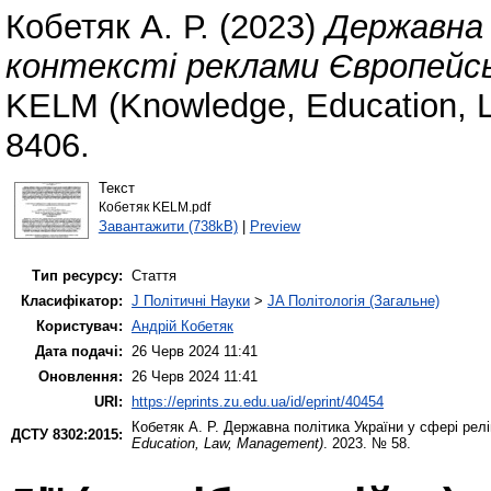
Кобетяк А. Р.
(2023)
Державна п
контексті реклами Європейсь
KELM (Knowledge, Education, 
8406.
Текст
Кобетяк KELM.pdf
Завантажити (738kB)
|
Preview
Тип ресурсу:
Стаття
Класифікатор:
J Політичні Науки
>
JA Політологія (Загальне)
Користувач:
Андрій Кобетяк
Дата подачі:
26 Черв 2024 11:41
Оновлення:
26 Черв 2024 11:41
URI:
https://eprints.zu.edu.ua/id/eprint/40454
Кобетяк А. Р.
Державна політика України у сфері реліг
ДСТУ 8302:2015:
Education, Law, Management)
. 2023. № 58.