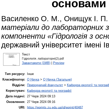
основами 
Василенко О. М.
,
Онищук І. П.
матеріали до лабораторних за
компоненти «Гідрологія з осно
державний університет імені І
Текст
Гідрологія. лабораторні(2).pdf
Завантажити (1MB)
|
Preview
Тип ресурсу:
Інше
Класифікатор:
Q Наука
>
Q Наука (Загальне)
Відділи:
Природничий факультет
>
Кафедра екології та географ
Користувач:
Кафедра екології та географії
Дата подачі:
27 Черв 2024 09:13
Оновлення:
27 Черв 2024 09:16
URI:
https://eprints.zu.edu.ua/id/eprint/40487