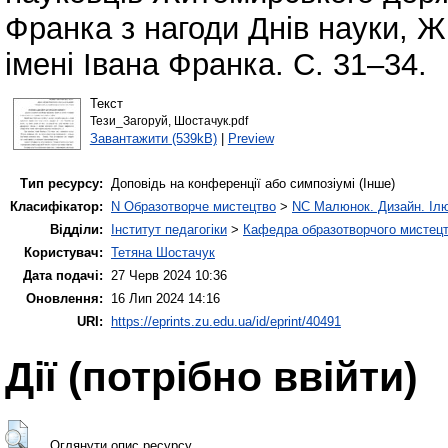
Франка з нагоди Днів науки, 
імені Івана Франка. С. 31–34.
Текст
Тези_Загоруй, Шостачук.pdf
Завантажити (539kB)
|
Preview
Тип ресурсу:
Доповідь на конференції або симпозіумі (Інше)
Класифікатор:
N Образотворче мистецтво
>
NC Малюнок. Дизайн. Ілю
Відділи:
Інститут педагогіки
>
Кафедра образотворчого мистецт
Користувач:
Тетяна Шостачук
Дата подачі:
27 Черв 2024 10:36
Оновлення:
16 Лип 2024 14:16
URI:
https://eprints.zu.edu.ua/id/eprint/40491
Дії ​​(потрібно ввійти)
Оглянути опис ресурсу