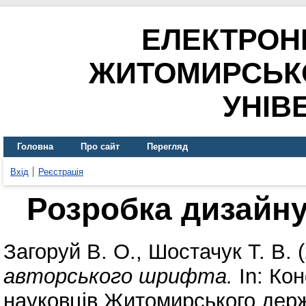
ЕЛЕКТРОН
ЖИТОМИРСЬК
УНІВ
Головна
Про сайт
Перегляд
Вхід
Реєстрація
Розробка дизайн
Загоруй В. О.
,
Шостачук Т. В.
(
авторського шрифта.
In: Ко
науковців Житомирського держа