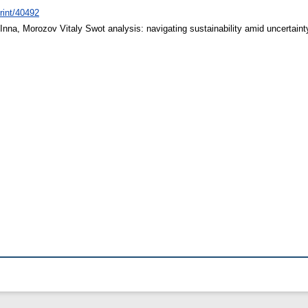
print/40492
Inna
,
Morozov Vitaly
Swot analysis: navigating sustainability amid uncertaint