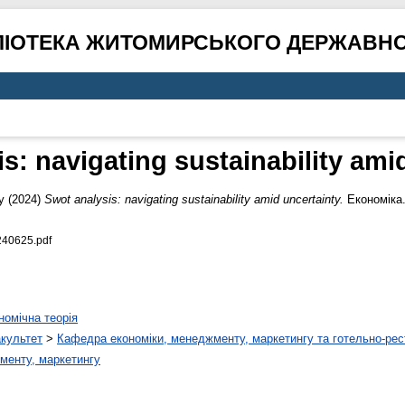
ЛІОТЕКА ЖИТОМИРСЬКОГО ДЕРЖАВНО
s: navigating sustainability ami
y
(2024)
Swot analysis: navigating sustainability amid uncertainty.
Економіка.
240625.pdf
номічна теорія
акультет
>
Кафедра економіки, менеджменту, маркетингу та готельно-рес
менту, маркетингу