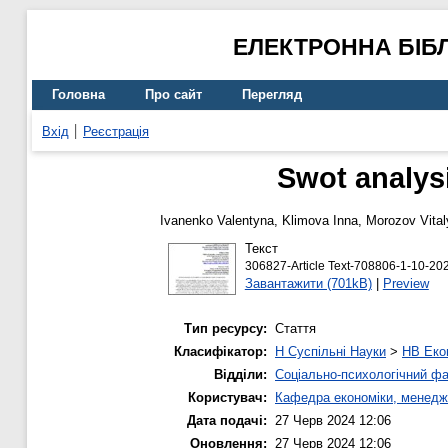
ЕЛЕКТРОННА БІБ
Головна
Про сайт
Перегляд
Вхід
Реєстрація
Swot analysi
Ivanenko Valentyna
,
Klimova Inna
,
Morozov Vital
Текст
306827-Article Text-708806-1-10-20
Завантажити (701kB)
|
Preview
Тип ресурсу:
Стаття
Класифікатор:
H Суспільні Науки
>
HB Еко
Відділи:
Соціально-психологічний ф
Користувач:
Кафедра економіки, менедж
Дата подачі:
27 Черв 2024 12:06
Оновлення:
27 Черв 2024 12:06