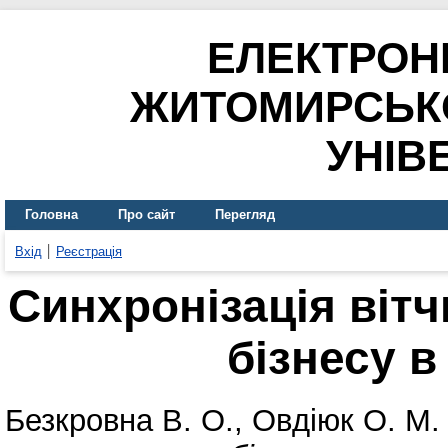
ЕЛЕКТРОН
ЖИТОМИРСЬК
УНІВ
Головна
Про сайт
Перегляд
Вхід
Реєстрація
Синхронізація віт
бізнесу в
Безкровна В. О.
,
Овдіюк О. М.