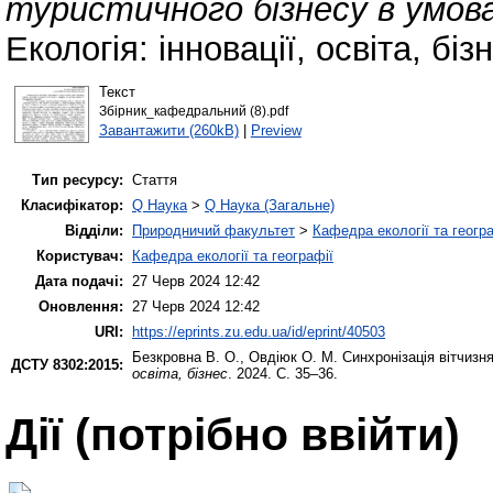
туристичного бізнесу в умова
Екологія: інновації, освіта, біз
Текст
Збірник_кафедральний (8).pdf
Завантажити (260kB)
|
Preview
Тип ресурсу:
Стаття
Класифікатор:
Q Наука
>
Q Наука (Загальне)
Відділи:
Природничий факультет
>
Кафедра екології та геогр
Користувач:
Кафедра екології та географії
Дата подачі:
27 Черв 2024 12:42
Оновлення:
27 Черв 2024 12:42
URI:
https://eprints.zu.edu.ua/id/eprint/40503
Безкровна В. О.
,
Овдіюк О. М.
Синхронізація вітчизня
ДСТУ 8302:2015:
освіта, бізнес
. 2024. С. 35–36.
Дії ​​(потрібно ввійти)