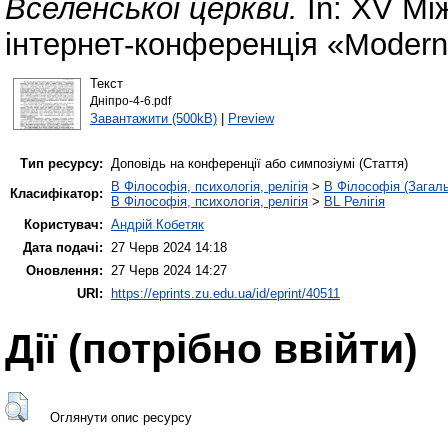
Вселенської церкви.
In: XV Мі
інтернет-конференція «Modern
Текст
Дніпро-4-6.pdf
Завантажити (500kB)
|
Preview
Тип ресурсу:
Доповідь на конференції або симпозіумі (Стаття)
B Філософія, психологія, релігія
>
B Філософія (Загал
Класифікатор:
B Філософія, психологія, релігія
>
BL Релігія
Користувач:
Андрій Кобетяк
Дата подачі:
27 Черв 2024 14:18
Оновлення:
27 Черв 2024 14:27
URI:
https://eprints.zu.edu.ua/id/eprint/40511
Дії ​​(потрібно ввійти)
Оглянути опис ресурсу