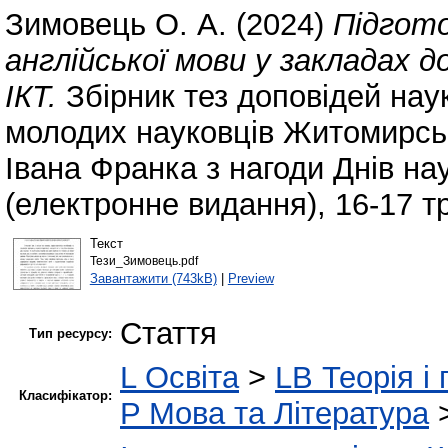
Зимовець О. А.
(2024)
Підгото
англійської мови у закладах 
ІКТ.
Збірник тез доповідей нау
молодих науковців Житомирськ
Івана Франка з нагоди Днів нау
(електронне видання), 16-17 т
Текст
Тези_Зимовець.pdf
Завантажити (743kB)
|
Preview
Стаття
Тип ресурсу:
L Освіта
>
LB Теорія і 
Класифікатор:
P Мова та Література