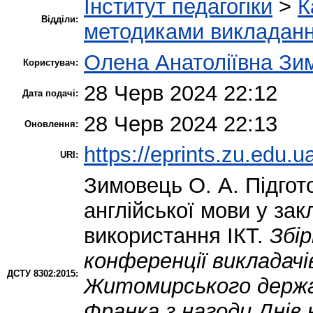
Інститут педагогіки
>
К
Відділи:
методиками викладання
Олена Анатоліївна Зи
Користувач:
28 Черв 2024 22:12
Дата подачі:
28 Черв 2024 22:13
Оновлення:
https://eprints.zu.edu.u
URI:
Зимовець О. А.
Підгото
англійської мови у зак
використання ІКТ.
Збір
конференції викладачі
ДСТУ 8302:2015:
Житомирського держав
Франка з нагоди Днів 