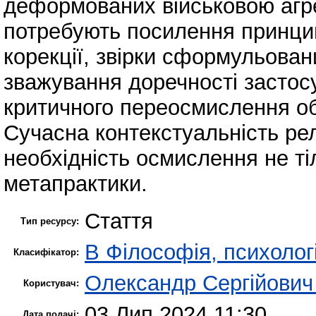
деформованих військовою агре
потребують посилення принципо
корекції, звірки сформульован
зважування доречності застос
критичного переосмислення об
Сучасна контекстуальність рел
необхідність осмислення не ті
метапрактики.
Стаття
Тип ресурсу:
B Філософія, психологі
Класифікатор:
Олександр Сергійович
Користувач:
03 Лип 2024 11:30
Дата подачі: