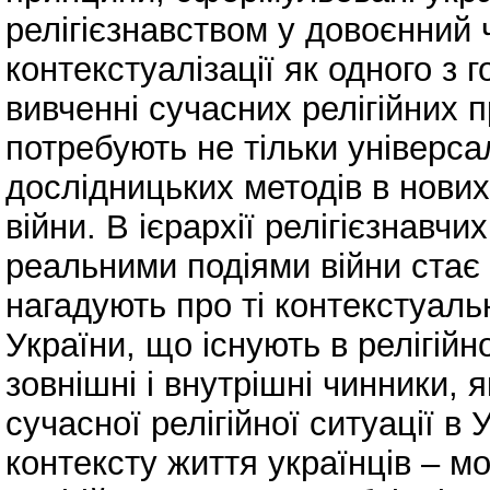
релігієзнавством у довоєнний 
контекстуалізації як одного з 
вивченні сучасних релігійних
потребують не тільки універсал
дослідницьких методів в нових
війни. В ієрархії релігієзнавч
реальними подіями війни стає
нагадують про ті контекстуаль
України, що існують в релігійн
зовнішні і внутрішні чинники, 
сучасної релігійної ситуації в У
контексту життя українців – м