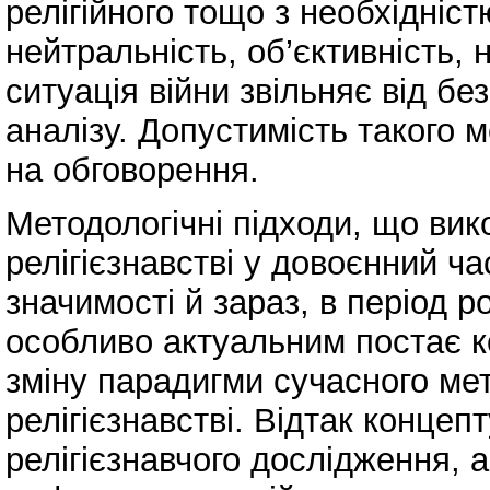
релігійного тощо з необхідніс
нейтральність, об’єктивність, 
ситуація війни звільняє від б
аналізу. Допустимість такого 
на обговорення.
Методологічні підходи, що ви
релігієзнавстві у довоєнний ч
значимості й зараз, в період р
особливо актуальним постає к
зміну парадигми сучасного ме
релігієзнавстві. Відтак концеп
релігієзнавчого дослідження, а