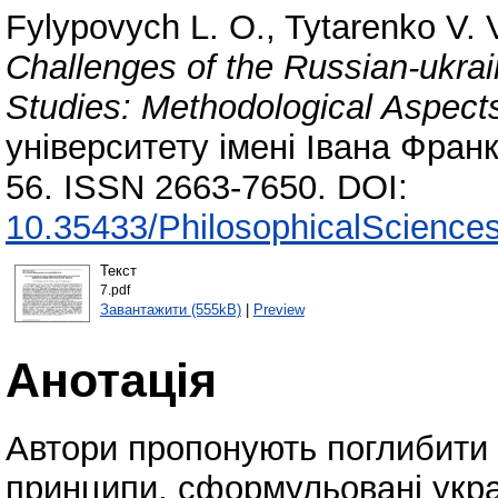
Fylypovych L. O.
,
Tytarenko V. 
Challenges of the Russian-ukrai
Studies: Methodological Aspect
університету імені Івана Фран
56. ISSN 2663-7650. DOI:
10.35433/PhilosophicalSciences
Текст
7.pdf
Завантажити (555kB)
|
Preview
Анотація
Автори пропонують поглибити 
принципи, сформульовані укр