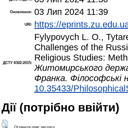
03 Лип 2024 11:39
Оновлення:
https://eprints.zu.edu.u
URI:
Fylypovych L. O.
,
Tytar
Challenges of the Russi
Religious Studies: Met
ДСТУ 8302:2015:
Житомирського держав
Франка. Філософські 
10.35433/Philosophical
Дії ​​(потрібно ввійти)
Оглянути опис ресурсу