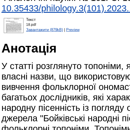
10.35433/philology.3(101).2023
Текст
18.pdf
Завантажити (879kB)
|
Preview
Анотація
У статті розглянуто топоніми, 
власні назви, що використовую
вивчення фольклорної ономасти
багатьох дослідників, які хара
народну пісенність із погляду
джерела "Бойківські народні пі
фольклорні топоніми. Топонім