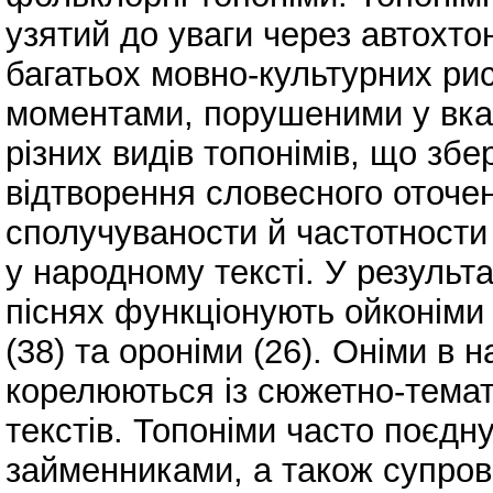
узятий до уваги через автохто
багатьох мовно-культурних ри
моментами, порушеними у вказ
різних видів топонімів, що збе
відтворення словесного оточен
сполучуваности й частотности 
у народному тексті. У результ
піснях функціонують ойконіми 
(38) та ороніми (26). Оніми в н
корелюються із сюжетно-тема
текстів. Топоніми часто поєдн
займенниками, а також супро