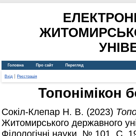
ЕЛЕКТРОН
ЖИТОМИРСЬК
УНІВ
Головна
Про сайт
Перегляд
Вхід
Реєстрація
Топонімікон б
Сокіл-Клепар Н. В.
(2023)
Топо
Житомирського державного уні
Філологічні науки. № 101. С. 