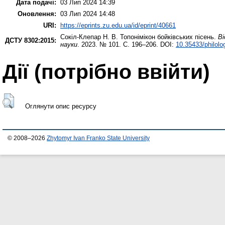
Дата подачі:
03 Лип 2024 14:39
Оновлення:
03 Лип 2024 14:48
URI:
https://eprints.zu.edu.ua/id/eprint/40661
Сокіл-Клепар Н. В.
Топонімікон бойківських пісень.
Ві
ДСТУ 8302:2015:
науки
. 2023. № 101. С. 196–206. DOI:
10.35433/philolo
Дії ​​(потрібно ввійти)
Оглянути опис ресурсу
© 2008–2026
Zhytomyr Ivan Franko State University