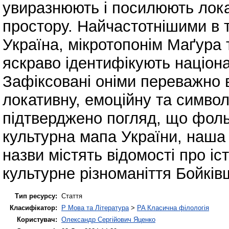
увиразнюють і посилюють лока
простору. Найчастотнішими в т
Україна, мікротопонім Маґура 
яскраво ідентифікують націон
Зафіксовані оніми переважно 
локативну, емоційну та символ
підтверджено погляд, що фоль
культурна мапа України, наша 
назви містять відомості про і
культурне різноманіття Бойків
Тип ресурсу:
Стаття
Класифікатор:
P Мова та Література
>
PA Класична філологія
Користувач:
Олександр Сергійович Яценко