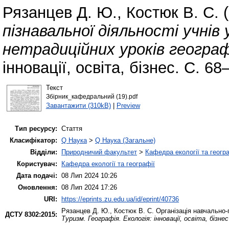
Рязанцев Д. Ю.
,
Костюк В. С.
(
пізнавальної діяльності учнів
нетрадиційних уроків географі
інновації, освіта, бізнес. С. 68
Текст
Збірник_кафедральний (19).pdf
Завантажити (310kB)
|
Preview
Тип ресурсу:
Стаття
Класифікатор:
Q Наука
>
Q Наука (Загальне)
Відділи:
Природничий факультет
>
Кафедра екології та геогр
Користувач:
Кафедра екології та географії
Дата подачі:
08 Лип 2024 10:26
Оновлення:
08 Лип 2024 17:26
URI:
https://eprints.zu.edu.ua/id/eprint/40736
Рязанцев Д. Ю.
,
Костюк В. С.
Організація навчально-п
ДСТУ 8302:2015:
Туризм. Географія. Екологія: інновації, освіта, бізнес