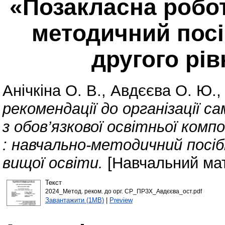
«Позакласна робота
методичний посі
другого рів
Анічкіна О. В.
,
Авдєєва О. Ю.
рекомендації до організації с
з обов’язкової освітньої комп
: навчально-методичний посібн
вищої освіти.
[Навчальний мат
Текст
2024_Метод. реком. до орг. СР_ПРЗХ_Авдєєва_ост.pdf
Завантажити (1MB)
|
Preview