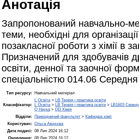
Анотація
Запропонований навчально-мет
теми, необхідні для організаці
позакласної роботи з хімії в за
Призначений для здобувачів др
освіти, денної та заочної фор
спеціальністю 014.06 Середня о
Тип ресурсу:
Навчальний матеріал
L Освіта
>
LB Теорія і практика освіти
Класифікатор:
L Освіта
>
LB Теорія і практика освіти
>
LB1603 Середн
Q Наука
>
QD Хімія
Відділи:
Природничий факультет
>
Кафедра хімії
Користувач:
Ольга Авдєєва
Дата подачі:
08 Лип 2024 16:12
Оновлення:
08 Лип 2024 16:12