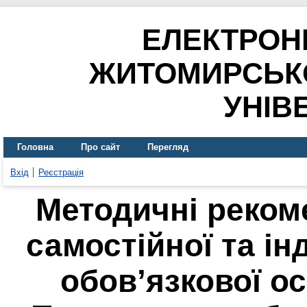
ЕЛЕКТРОН
ЖИТОМИРСЬК
УНІВ
Головна
Про сайт
Перегляд
Вхід
Реєстрація
Методичні рекоме
самостійної та ін
обов’язкової о