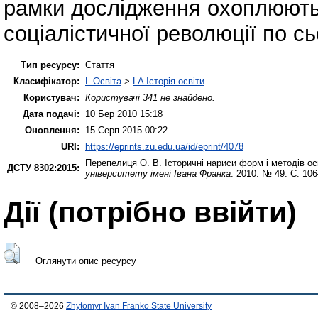
рамки дослідження охоплюють 
соціалістичної революції по сь
Тип ресурсу:
Стаття
Класифікатор:
L Освіта
>
LA Історія освіти
Користувач:
Користувачі 341 не знайдено.
Дата подачі:
10 Бер 2010 15:18
Оновлення:
15 Серп 2015 00:22
URI:
https://eprints.zu.edu.ua/id/eprint/4078
Перепелиця О. В.
Історичні нариси форм і методів о
ДСТУ 8302:2015:
університету імені Івана Франка
. 2010. № 49. С. 10
Дії ​​(потрібно ввійти)
Оглянути опис ресурсу
© 2008–2026
Zhytomyr Ivan Franko State University