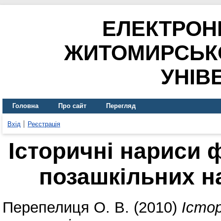
ЕЛЕКТРОН
ЖИТОМИРСЬК
УНІВ
Головна
Про сайт
Перегляд
Вхід
Реєстрація
Історичні нариси ф
позашкільних н
Перепелиця О. В.
(2010)
Істор