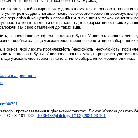
евич, Д. В. Мовчан, К. В. Тараненко, Н. О. Руснак).
ення як одну з найпоширеніших у діалектному тексті, основою творення 
 в усних розповідях-спогадах носіїв говіркового мовлення реалізується у
мів вербалізації концептів з опозиційним значенням у межах семантичн
мінностях життя та діяльності в часі, а для інформативності спілкування
овлюючи так своє ставлення до таких змін.
ність, яка охоплює всі сфери людського буття. У висловлюваннях реаліз
о мовної особистості, що уможливлює творення конотативно забарвлених 
 в основі якої лежить протилежність (несхожість, несумісність, порівнян
ність людського буття. У висловлюваннях можуть репрезентуватися два п
сті, що уможливлює творення конотативно забарвлених мовних одиниць.
Класична філологія
ко
print/40791
категорії протиставлення в діалектних текстах.
Вісник Житомирського де
102. С. 93–101. DOI:
10.35433/philology.1(102).2024.93-101
.