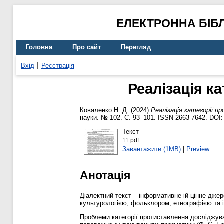
ЕЛЕКТРОННА БІБ
Головна
Про сайт
Перегляд
Вхід
Реєстрація
Реалізація к
Коваленко Н. Д.
(2024)
Реалізація категорії 
науки. № 102. С. 93–101. ISSN 2663-7642. DOI
Текст
11.pdf
Завантажити (1MB)
|
Preview
Анотація
Діалектний текст – інформативне ій цінне джер
культурологією, фольклором, етнографією та і
Проблеми категорії протиставлення досліджувал