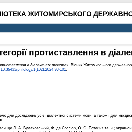
ЛІОТЕКА ЖИТОМИРСЬКОГО ДЕРЖАВНО
атегорії протиставлення в діале
протиставлення в діалектних текстах.
Вісник Житомирського державного 
:
10.35433/philology.1(102).2024.93-101
.
ело для досліджень усієї діалектної системи мови, а також і для міждисц
н.
и ще Л. А. Булаховський, Ф. де Соссюр, О. О. Потебня та ін.; українськ