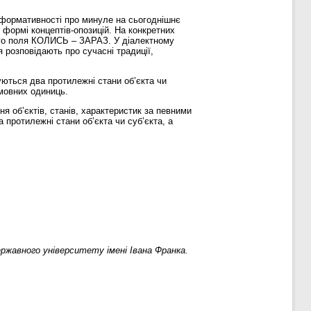
інформативності про минуле на сьогоднішнє
 формі концептів-опозицій. На конкретних
ого поля КОЛИСЬ – ЗАРАЗ. У діалектному
 розповідають про сучасні традиції,
уються два протилежні стани об’єкта чи
мовних одиниць.
ня об’єктів, станів, характеристик за певними
ротилежні стани об’єкта чи суб’єкта, а
ржавного університету імені Івана Франка.