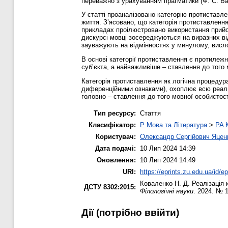
переважно з урахуванням прагматики (Ф. С. Бац
У статті проаналізовано категорію протиставл
життя. З’ясовано, що категорія протиставлення
прикладах проілюстровано використання прийо
дискурсі мовці зосереджуються на виразних від
зауважують на відмінностях у минулому, висл
В основі категорії протиставлення є протилеж
суб’єкта, а найважливіше – ставлення до тог
Категорія протиставлення як логічна процедура,
диференційними ознаками), охоплює всю реаль
головно – ставлення до того мовної особисто
Тип ресурсу:
Стаття
Класифікатор:
P Мова та Література
>
PA 
Користувач:
Олександр Сергійович Яцен
Дата подачі:
10 Лип 2024 14:39
Оновлення:
10 Лип 2024 14:49
URI:
https://eprints.zu.edu.ua/id/e
Коваленко Н. Д.
Реалізація 
ДСТУ 8302:2015:
Філологічні науки
. 2024. № 
Дії ​​(потрібно ввійти)