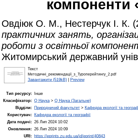
компоненти 
Овдіюк О. М.
,
Нестерчук І. К.
(
практичних занять, організаці
роботи з освітньої компонен
Житомирський державний уніве
Текст
Методичні_рекомендації_з_Туроперейтингу_2.pdf
Завантажити (519kB)
|
Preview
Тип ресурсу:
Інше
Класифікатор:
Q Наука
>
Q Наука (Загальне)
Відділи:
Природничий факультет
>
Кафедра екології та географ
Користувач:
Кафедра екології та географії
Дата подачі:
26 Лип 2024 10:02
Оновлення:
26 Лип 2024 10:09
URI:
https://eprints.zu.edu.ua/id/eprint/40843