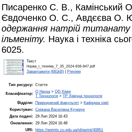
Писаренко С. В.
,
Камінський О
Євдоченко О. С.
,
Авдєєва О. 
одержання натрій титанату 
ільменіту.
Наука і техніка сьо
6025.
Текст
Наука_і_техніка_7_35_2024-936-947.pdf
Завантажити (681kB)
|
Preview
Тип ресурсу:
Стаття
Q Наука
>
QD Хімія
Класифікатор:
T Технологія
>
TP Хімічна технологія
Відділи:
Природничий факультет
>
Кафедра хімії
Користувач:
Сніжана Василівна Кучерук
Дата подачі:
29 Лип 2024 16:43
Оновлення:
29 Лип 2024 16:48
URI:
https://eprints.zu.edu.ua/id/eprint/40851