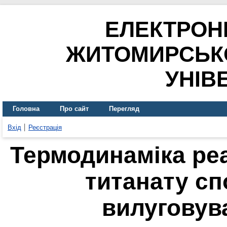
ЕЛЕКТРОН
ЖИТОМИРСЬК
УНІВ
Головна
Про сайт
Перегляд
Вхід
Реєстрація
Термодинаміка реа
титанату с
вилуговув